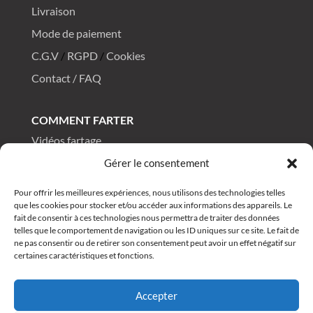
Livraison
Mode de paiement
C.G.V
/
RGPD
/
Cookies
Contact / FAQ
COMMENT FARTER
Vidéos fartage
Tutos fartage
Gérer le consentement
FAQ fartage
Pour offrir les meilleures expériences, nous utilisons des technologies telles
que les cookies pour stocker et/ou accéder aux informations des appareils. Le
fait de consentir à ces technologies nous permettra de traiter des données
telles que le comportement de navigation ou les ID uniques sur ce site. Le fait de
DRAGONSKI
®
All rights reserved 2025
ne pas consentir ou de retirer son consentement peut avoir un effet négatif sur
certaines caractéristiques et fonctions.
Accepter