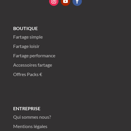
Entrez votre adresse e-mail pour commencer à discuter
ou connectez-vous à votre compte Dragonski.
BOUTIQUE
Email Address
Fartage simple
Fartage loisir
Posez une question
Fartage performance
Accessoires fartage
Offres Packs €
Plan du site
ENTREPRISE
Qui sommes nous?
Mentions légales