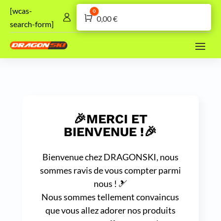
[wcas-
0
Panier
0,00
€
search-form]
🎉
MERCI ET
BIENVENUE !
🎉
Bienvenue chez DRAGONSKI, nous
sommes ravis de vous compter parmi
nous ! 🎿
Nous sommes tellement convaincus
que vous allez adorer nos produits