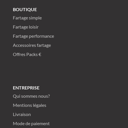
BOUTIQUE
Email Address
Fartage simple
Fartage loisir
Fartage performance
Posez une question
Accessoires fartage
Offres Packs €
Plan du site
ENTREPRISE
Qui sommes nous?
Mentions légales
Livraison
Mode de paiement