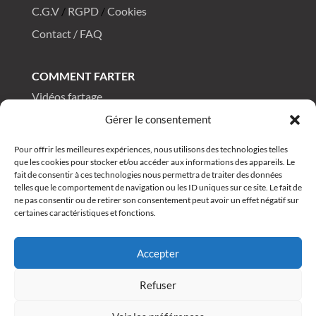
C.G.V
/
RGPD
/
Cookies
Contact / FAQ
COMMENT FARTER
Vidéos fartage
Tutos fartage
Gérer le consentement
FAQ fartage
Pour offrir les meilleures expériences, nous utilisons des technologies telles
que les cookies pour stocker et/ou accéder aux informations des appareils. Le
fait de consentir à ces technologies nous permettra de traiter des données
telles que le comportement de navigation ou les ID uniques sur ce site. Le fait de
DRAGONSKI
®
All rights reserved 2025
ne pas consentir ou de retirer son consentement peut avoir un effet négatif sur
certaines caractéristiques et fonctions.
Accepter
Refuser