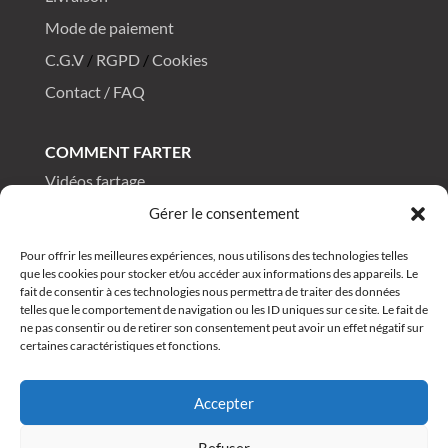
Mode de paiement
C.G.V
/
RGPD
/
Cookies
Contact / FAQ
COMMENT FARTER
Vidéos fartage
Tutos fartage
Gérer le consentement
FAQ fartage
Pour offrir les meilleures expériences, nous utilisons des technologies telles
que les cookies pour stocker et/ou accéder aux informations des appareils. Le
fait de consentir à ces technologies nous permettra de traiter des données
telles que le comportement de navigation ou les ID uniques sur ce site. Le fait de
DRAGONSKI
®
All rights reserved 2025
ne pas consentir ou de retirer son consentement peut avoir un effet négatif sur
certaines caractéristiques et fonctions.
Accepter
Refuser