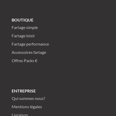
ou connectez-vous à votre compte Dragonski.
BOUTIQUE
Email Address
Fartage simple
Fartage loisir
Posez une question
Fartage performance
Accessoires fartage
Offres Packs €
Plan du site
ENTREPRISE
Qui sommes nous?
Mentions légales
Livraison