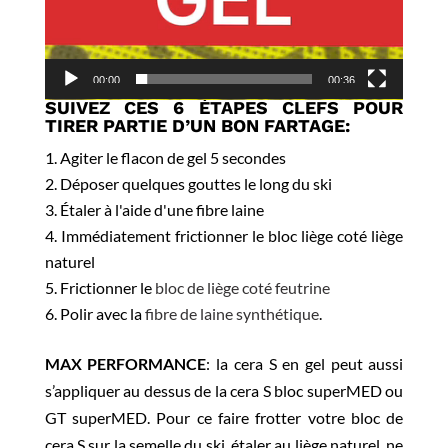
00:00
00:36
SUIVEZ CES 6 ÉTAPES CLEFS POUR
TIRER PARTIE D’UN BON FARTAGE:
Agiter le flacon de gel 5 secondes
Déposer quelques gouttes le long du ski
Étaler à l'aide d'une fibre laine
Immédiatement frictionner le bloc liège coté liège
naturel
Frictionner le
bloc de liège coté feutrine
Polir avec la
fibre de laine synthétique
.
MAX PERFORMANCE
: la cera S en gel peut aussi
s’appliquer au dessus de la cera S bloc superMED ou
GT superMED. Pour ce faire frotter votre bloc de
cera S sur la semelle du ski, étaler au liège naturel, ne