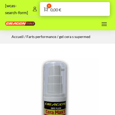
[wcas-
0
Panier
0,00
€
search-form]
Accueil
/
Farts performance
/ gel cera s supermed