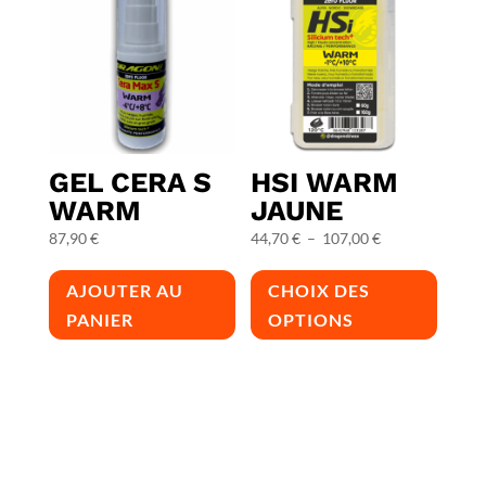
GEL CERA S
HSI WARM
WARM
JAUNE
Plage
87,90
€
44,70
€
–
107,00
€
Ce
de
AJOUTER AU
CHOIX DES
produi
prix :
PANIER
OPTIONS
a
44,70 €
plusie
à
BIENVENUE,
variat
107,00 €
Les
Entrez votre adresse e-mail pour commencer à discuter
option
ou connectez-vous à votre compte Dragonski.
peuve