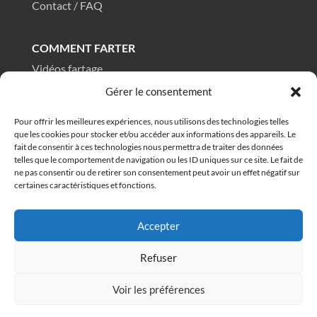
Contact / FAQ
COMMENT FARTER
Vidéos fartage
Tutos fartage
Gérer le consentement
FAQ fartage
Pour offrir les meilleures expériences, nous utilisons des technologies telles
que les cookies pour stocker et/ou accéder aux informations des appareils. Le
fait de consentir à ces technologies nous permettra de traiter des données
telles que le comportement de navigation ou les ID uniques sur ce site. Le fait de
DRAGONSKI
®
All rights reserved 2025
ne pas consentir ou de retirer son consentement peut avoir un effet négatif sur
certaines caractéristiques et fonctions.
Accepter
Refuser
Voir les préférences
0