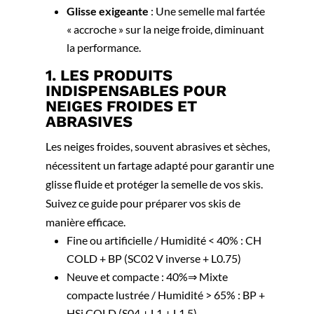
Glisse exigeante
: Une semelle mal fartée
« accroche » sur la neige froide, diminuant
la performance.
1. LES PRODUITS
INDISPENSABLES POUR
NEIGES FROIDES ET
ABRASIVES
Les neiges froides, souvent abrasives et sèches,
nécessitent un fartage adapté pour garantir une
glisse fluide et protéger la semelle de vos skis.
Suivez ce guide pour préparer vos skis de
manière efficace.
Fine ou artificielle / Humidité < 40% : CH
COLD + BP (SC02 V inverse + L0.75)
Neuve et compacte : 40%⇒ Mixte
compacte lustrée / Humidité > 65% : BP +
HSi COLD (S04 + L1 + L1.5)