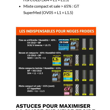
Mixte compact et sale > 65% : GT
SuperMed (OV05 + L1 + L1.5)
ASTUCES POUR MAXIMISER
Max : votre expert fartage
Assistant