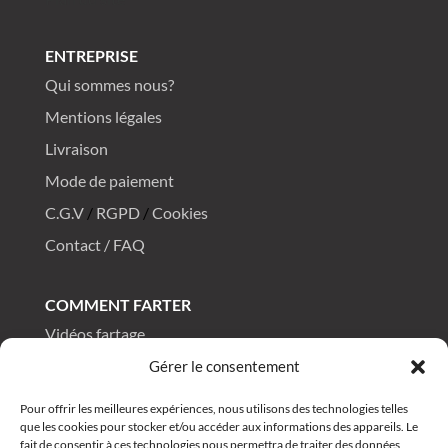
ENTREPRISE
Qui sommes nous?
Mentions légales
Livraison
Mode de paiement
C.G.V
/
RGPD
/
Cookies
Contact / FAQ
COMMENT FARTER
Vidéos fartage
Tutos fartage
Gérer le consentement
FAQ fartage
Pour offrir les meilleures expériences, nous utilisons des technologies telles
que les cookies pour stocker et/ou accéder aux informations des appareils. Le
fait de consentir à ces technologies nous permettra de traiter des données