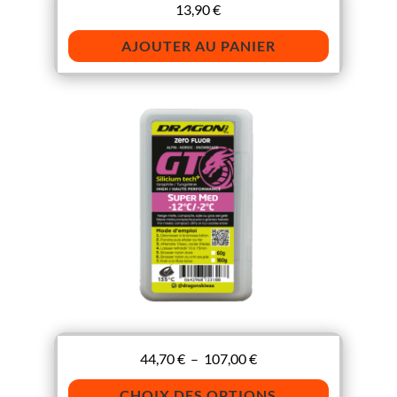
13,90
€
AJOUTER AU PANIER
Plage
44,70
€
–
107,00
€
de
CHOIX DES OPTIONS